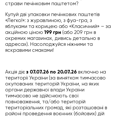
страви печінковим паштетом?
Купуй дві упаковки печінкових паштетів
«Легко!»: з журавлиною, з фуа-гра, з
яблуками та корицею або «Класичний» – за
акційною ціною
199 грн
(або 209 грн в
окремих магазинах, дивись детально в
адресах). Насолоджуйся ніжними та
яскравими смаками!
Акція діє
з 07.07.26 по 20.07.26
включно на
території України (за винятком тимчасово
окупованих територій України, на яких
органи державної влади України
тимчасово не здійснюють свої
повноваження, та/або територій
територіальних громад, які розташовані в
районі проведення воєнних (бойових) дій