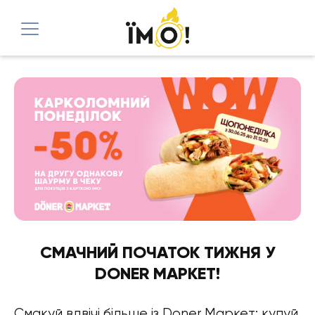
СМАЧНИЙ ПОЧАТОК ТИЖНЯ У
DОNER МАРКЕТ!
Смакуй вдвічі більше із Dоner Маркет: купуй